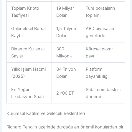
Toplam Kripto
19 Milyar
Tüm borsaların
Tasfiyesi
Dolar
toplamı
Geleneksel Borsa
1,5 Trilyon
ABD piyasaları
Kaybı
Dolar
genelinde
Binance Kullanıcı
300
Küresel pazar
Sayısı
Milyon+
payı
Yıllık İşlem Hacmi
34 Trilyon
Platform
(2025)
Dolar
dayanıklılığı
En Yoğun
Sabit coin baskısı
21:00 ET
Likidasyon Saati
dönemi
Kurumsal Katılım ve Gelecek Beklentileri
Richard Teng’in üzerinde durduğu en önemli konulardan biri