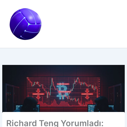
İçeriğe
atla
Richard Teng Yorumladı: