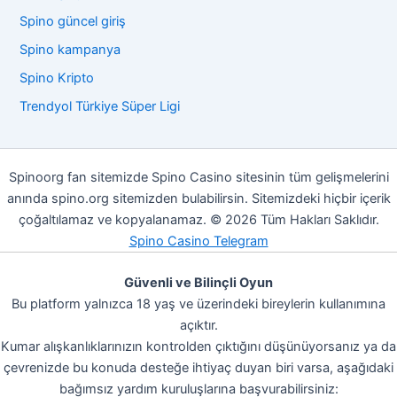
Spino güncel giriş
Spino kampanya
Spino Kripto
Trendyol Türkiye Süper Ligi
Spinoorg fan sitemizde Spino Casino sitesinin tüm gelişmelerini
anında spino.org sitemizden bulabilirsin. Sitemizdeki hiçbir içerik
çoğaltılamaz ve kopyalanamaz. © 2026 Tüm Hakları Saklıdır.
Spino Casino Telegram
Güvenli ve Bilinçli Oyun
Bu platform yalnızca 18 yaş ve üzerindeki bireylerin kullanımına
açıktır.
Kumar alışkanlıklarınızın kontrolden çıktığını düşünüyorsanız ya da
çevrenizde bu konuda desteğe ihtiyaç duyan biri varsa, aşağıdaki
bağımsız yardım kuruluşlarına başvurabilirsiniz: