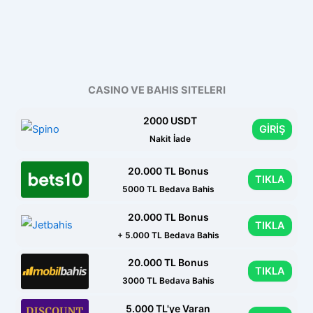
CASINO VE BAHIS SITELERI
2000 USDT
GİRİŞ
Nakit İade
20.000 TL Bonus
TIKLA
5000 TL Bedava Bahis
20.000 TL Bonus
TIKLA
+ 5.000 TL Bedava Bahis
20.000 TL Bonus
TIKLA
3000 TL Bedava Bahis
5.000 TL'ye Varan