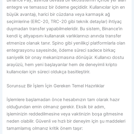
entegre ve temassız bir ödeme geçididir. Kullanıcılar için en
büyük avantajı, harici bir cüzdana veya karmaşık ağ
seçimlerine (ERC-20, TRC-20 gibi teknik detaylar) ihtiyaç
duymadan transfer yapabilmeleridir. Bu sistem, Binance’in
kendi iç altyapısını kullanarak varlıklarınızı anında transfer
etmenize olanak tanır. Spino gibi yenilikçi platformlarla olan
entegrasyonu sayesinde, ödeme süreci sadece birkaç
saniyelik bir onay mekanizmasına dönüşür. Kullanıcı dostu
arayüzü, hem yeni başlayanlar hem de deneyimli kripto
kullanıcıları için süreci oldukça basitleştirir.
Sorunsuz Bir İşlem İçin Gereken Temel Hazırlıklar
İşlemlere başlamadan önce hesabınızın tam olarak hazır
olduğundan emin olmanız gerekir. Eksik bir adım,
işleminizin reddedilmesine veya vaktinizin boşa gitmesine
neden olabilir. Güvenli ve hızlı bir deneyim için şu maddeleri
tamamlamış olmanız kritik önem taşır: