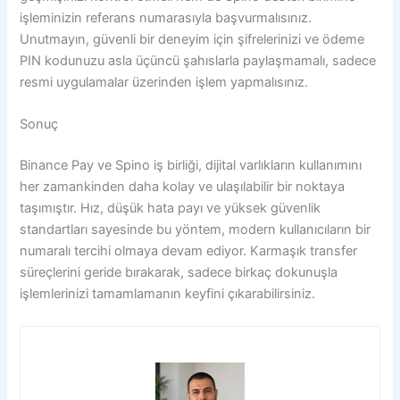
işleminizin referans numarasıyla başvurmalısınız.
Unutmayın, güvenli bir deneyim için şifrelerinizi ve ödeme
PIN kodunuzu asla üçüncü şahıslarla paylaşmamalı, sadece
resmi uygulamalar üzerinden işlem yapmalısınız.
Sonuç
Binance Pay ve Spino iş birliği, dijital varlıkların kullanımını
her zamankinden daha kolay ve ulaşılabilir bir noktaya
taşımıştır. Hız, düşük hata payı ve yüksek güvenlik
standartları sayesinde bu yöntem, modern kullanıcıların bir
numaralı tercihi olmaya devam ediyor. Karmaşık transfer
süreçlerini geride bırakarak, sadece birkaç dokunuşla
işlemlerinizi tamamlamanın keyfini çıkarabilirsiniz.