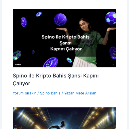
Spino ile Kripto Bahis Şansı Kapını
Çalıyor
Yorum bırakın
/
Spino bahis
/ Yazan
Mete Arslan