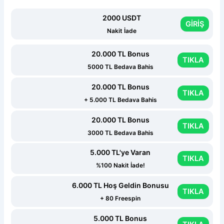
2000 USDT
GİRİŞ
Nakit İade
20.000 TL Bonus
TIKLA
5000 TL Bedava Bahis
20.000 TL Bonus
TIKLA
+ 5.000 TL Bedava Bahis
20.000 TL Bonus
TIKLA
3000 TL Bedava Bahis
5.000 TL'ye Varan
TIKLA
%100 Nakit İade!
6.000 TL Hoş Geldin Bonusu
TIKLA
+ 80 Freespin
5.000 TL Bonus