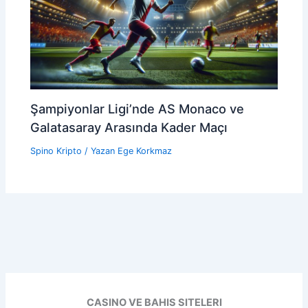
Şampiyonlar Ligi’nde AS Monaco ve
Galatasaray Arasında Kader Maçı
Spino Kripto
/ Yazan
Ege Korkmaz
CASINO VE BAHIS SITELERI