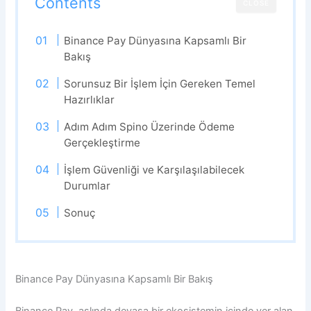
Contents
CLOSE
Binance Pay Dünyasına Kapsamlı Bir
Bakış
Sorunsuz Bir İşlem İçin Gereken Temel
Hazırlıklar
Adım Adım Spino Üzerinde Ödeme
Gerçekleştirme
İşlem Güvenliği ve Karşılaşılabilecek
Durumlar
Sonuç
Binance Pay Dünyasına Kapsamlı Bir Bakış
Binance Pay, aslında devasa bir ekosistemin içinde yer alan