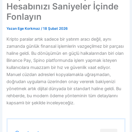
Hesabınızı Saniyeler İçinde
Fonlayın
Yazan
Ege Korkmaz
/
18 Şubat 2026
Kripto paralar artık sadece bir yatırım aracı değil, aynı
zamanda günlük finansal işlemlerin vazgeçilmez bir parçası
haline geldi. Bu dönüşümün en güçlü halkalarından biri olan
Binance Pay, Spino platformunda işlem yapmak isteyen
kullanıcılara muazzam bir hız ve güvenlik vaat ediyor.
Manuel cüzdan adresleri kopyalamakla uğraşmadan,
doğrudan uygulama üzerinden onay vererek bakiyenizi
yönetmek artık dijital dünyada bir standart haline geldi. Bu
rehberde, bu modern ödeme yönteminin tüm detaylarını
kapsamlı bir şekilde inceleyeceğiz.