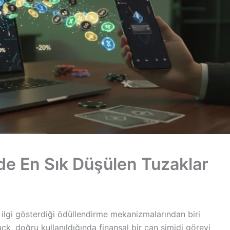
de En Sık Düşülen Tuzaklar
 ilgi gösterdiği ödüllendirme mekanizmalarından biri
ck, doğru kullanıldığında finansal bir can simidi görevi