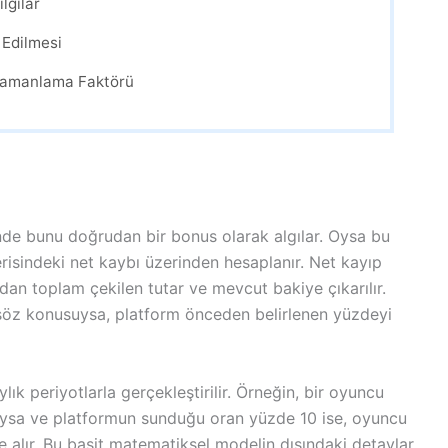
lgılar
 Edilmesi
Zamanlama Faktörü
de bunu doğrudan bir bonus olarak algılar. Oysa bu
erisindeki net kaybı üzerinden hesaplanır. Net kayıp
dan toplam çekilen tutar ve mevcut bakiye çıkarılır.
öz konusuysa, platform önceden belirlenen yüzdeyi
ık periyotlarla gerçekleştirilir. Örneğin, bir oyuncu
dıysa ve platformun sunduğu oran yüzde 10 ise, oyuncu
 alır. Bu basit matematiksel modelin dışındaki detaylar,