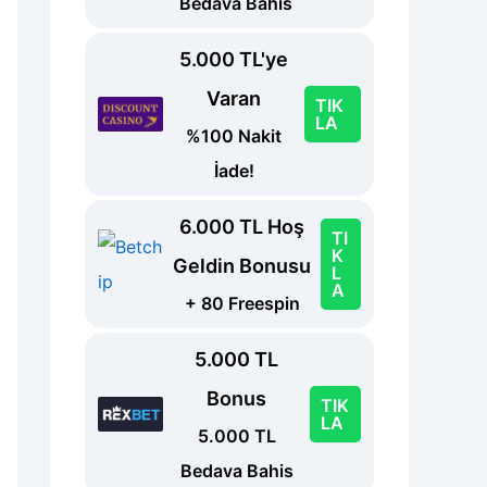
Bedava Bahis
5.000 TL'ye
Varan
TIK
LA
%100 Nakit
İade!
6.000 TL Hoş
TI
K
Geldin Bonusu
L
A
+ 80 Freespin
5.000 TL
Bonus
TIK
LA
5.000 TL
Bedava Bahis