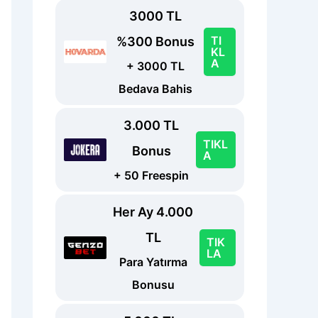
3000 TL
TI
%300 Bonus
KL
A
+ 3000 TL
Bedava Bahis
3.000 TL
TIKL
Bonus
A
+ 50 Freespin
Her Ay 4.000
TL
TIK
LA
Para Yatırma
Bonusu