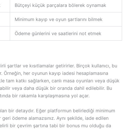
k
Bütçeyi küçük parçalara bölerek oynamak
Minimum kayıp ve oyun şartlarını bilmek
Ödeme günlerini ve saatlerini not etmek
i şartlar ve kısıtlamalar getirirler. Birçok kullanıcı, bu
r. Örneğin, her oyunun kayıp iadesi hesaplamasına
likle tam katkı sağlarken, canlı masa oyunları veya düşük
labilir veya daha düşük bir oranda dahil edilebilir. Bu
tında bir rakamla karşılaşmasına yol açar.
ulan bir detaydır. Eğer platformun belirlediği minimum
ir geri ödeme alamazsınız. Aynı şekilde, iade edilen
elirli bir çevrim şartına tabi bir bonus mu olduğu da