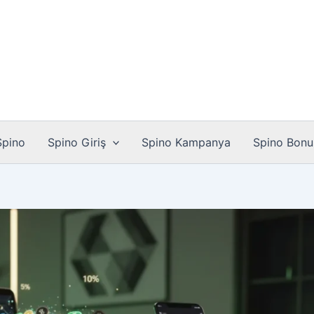
Spino
Spino Giriş
Spino Kampanya
Spino Bonu