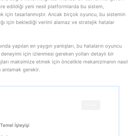
gre edildiği yeni nesil platformlarda bu sistem,
k için tasarlanmıştır. Ancak birçok oyuncu, bu sistemin
ğı için beklediği verimi alamaz ve stratejik hatalar
ında yapılan en yaygın yanlışları, bu hataların oyuncu
n deneyimi için izlenmesi gereken yolları detaylı bir
ajları maksimize etmek için öncelikle mekanizmanın nasıl
u anlamak gerekir.
CLOSE
emel İşleyişi