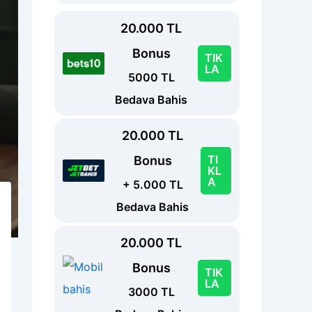
20.000 TL
Bonus
TIK
LA
5000 TL
Bedava Bahis
20.000 TL
TI
Bonus
KL
A
+ 5.000 TL
Bedava Bahis
20.000 TL
Bonus
TIK
LA
3000 TL