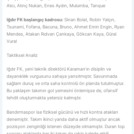
Alıcı, Atınç Nukan, Enes Aydın, Mulumba, Tanque
Iğdır FK başlangıç kadrosu:
Sinan Bolat, Robin Yalçın,
Tsunami, Fofana, Bacuna, Bruno, Ahmet Emin Engin, Ryan
Mendes, Atakan Rıdvan Çankaya, Gökcan Kaya, Güral
Vural
Taktiksel Analiz
Iğdır FK, yeni teknik direktörü Karaman’ın disiplin ve
dayanıklılık vurgusunu sahaya yansıtmıştır. Savunmada
sağlam duruş ve orta saha kontrolü ön planda tutulmuştur.
Bu yaklaşım takımın gol yemesini önlemişse de, ofansif
tehdit oluşturmakta yetersiz kalmıştır.
Bandırmaspor ise fiziksel gücünü ve hızlı kontra atakları
denemiştir. Takım ikinci yarıda daha aktif olmuştur ancak
pozisyon zenginliği istenen düzeyde olmamıştır. Duran top
sonrası ataklarda her iki takım da rakip kalede etkili