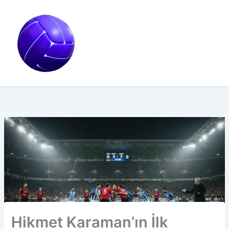
İçeriğe
atla
Hikmet Karaman’ın İlk