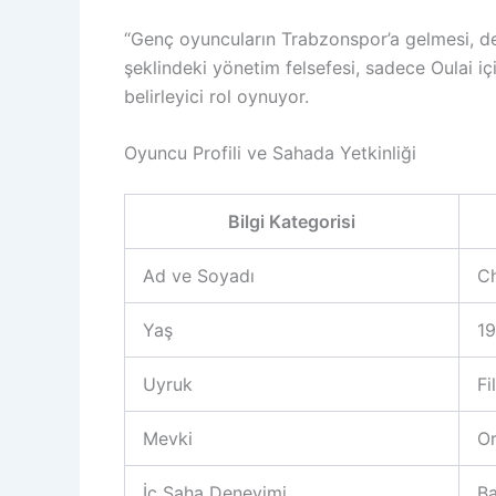
“Genç oyuncuların Trabzonspor’a gelmesi, d
şeklindeki yönetim felsefesi, sadece Oulai içi
belirleyici rol oynuyor.
Oyuncu Profili ve Sahada Yetkinliği
Bilgi Kategorisi
Ad ve Soyadı
Ch
Yaş
19
Uyruk
Fi
Mevki
Or
İç Saha Deneyimi
Ba