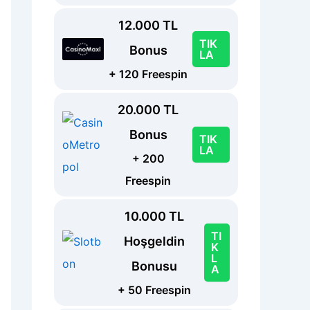
12.000 TL
TIK
Bonus
LA
+ 120 Freespin
20.000 TL
Bonus
TIK
LA
+ 200
Freespin
10.000 TL
TI
Hoşgeldin
K
L
Bonusu
A
+ 50 Freespin