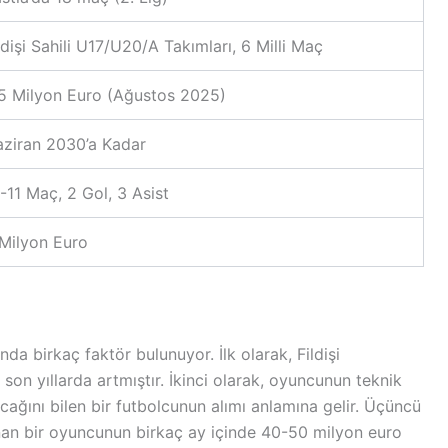
ldişi Sahili U17/U20/A Takımları, 6 Milli Maç
5 Milyon Euro (Ağustos 2025)
ziran 2030’a Kadar
-11 Maç, 2 Gol, 3 Asist
Milyon Euro
nda birkaç faktör bulunuyor. İlk olarak, Fildişi
son yıllarda artmıştır. İkinci olarak, oyuncunun teknik
cağını bilen bir futbolcunun alımı anlamına gelir. Üçüncü
lınan bir oyuncunun birkaç ay içinde 40-50 milyon euro