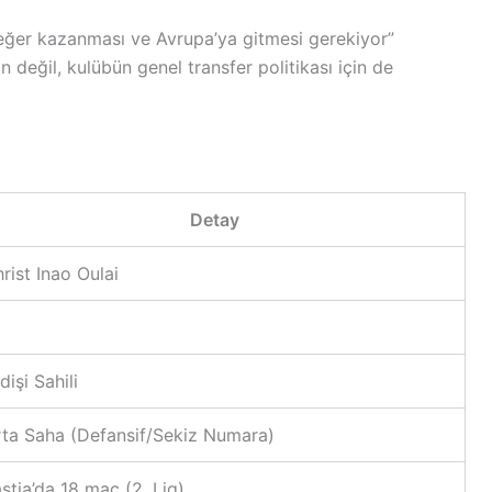
eğer kazanması ve Avrupa’ya gitmesi gerekiyor”
n değil, kulübün genel transfer politikası için de
Detay
rist Inao Oulai
ldişi Sahili
ta Saha (Defansif/Sekiz Numara)
stia’da 18 maç (2. Lig)