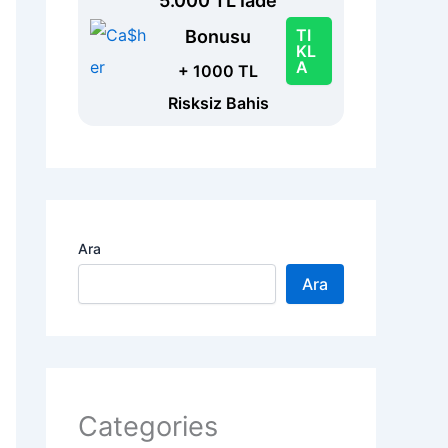
5.000 TL İade
TI
Bonusu
KL
A
+ 1000 TL
Risksiz Bahis
Ara
Ara
Categories