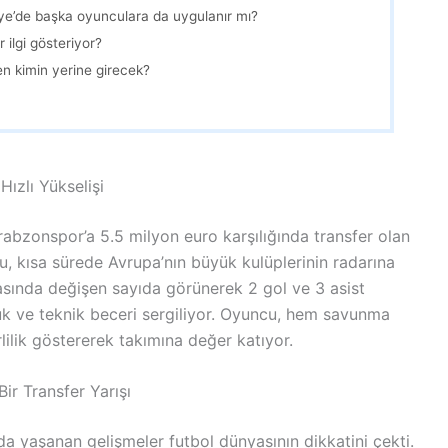
ye’de başka oyunculara da uygulanır mı?
ilgi gösteriyor?
n kimin yerine girecek?
ızlı Yükselişi
rabzonspor’a 5.5 milyon euro karşılığında transfer olan
su, kısa sürede Avrupa’nın büyük kulüplerinin radarına
rasında değişen sayıda görünerek 2 gol ve 3 asist
k ve teknik beceri sergiliyor. Oyuncu, hem savunma
lilik göstererek takımına değer katıyor.
ir Transfer Yarışı
nda yaşanan gelişmeler futbol dünyasının dikkatini çekti.