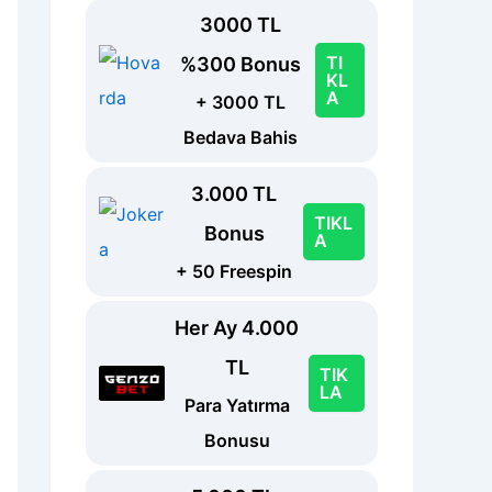
3000 TL
TI
%300 Bonus
KL
A
+ 3000 TL
Bedava Bahis
3.000 TL
TIKL
Bonus
A
+ 50 Freespin
Her Ay 4.000
TL
TIK
LA
Para Yatırma
Bonusu