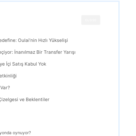
CLOSE
fine: Oulai’nin Hızlı Yükselişi
iyor: İnanılmaz Bir Transfer Yarışı
ye İçi Satış Kabul Yok
tkinliği
 Var?
izelgesi ve Beklentiler
isyonda oynuyor?