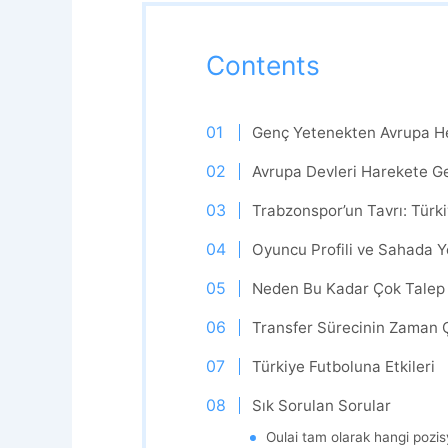
Contents
Genç Yetenekten Avrupa Hede
Avrupa Devleri Harekete Geç
Trabzonspor’un Tavrı: Türki
Oyuncu Profili ve Sahada Ye
Neden Bu Kadar Çok Talep
Transfer Sürecinin Zaman Ç
Türkiye Futboluna Etkileri
Sık Sorulan Sorular
Oulai tam olarak hangi poz