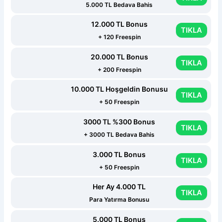
5.000 TL Bedava Bahis
12.000 TL Bonus
TIKLA
+ 120 Freespin
20.000 TL Bonus
TIKLA
+ 200 Freespin
10.000 TL Hoşgeldin Bonusu
TIKLA
+ 50 Freespin
3000 TL %300 Bonus
TIKLA
+ 3000 TL Bedava Bahis
3.000 TL Bonus
TIKLA
+ 50 Freespin
Her Ay 4.000 TL
TIKLA
Para Yatırma Bonusu
5.000 TL Bonus