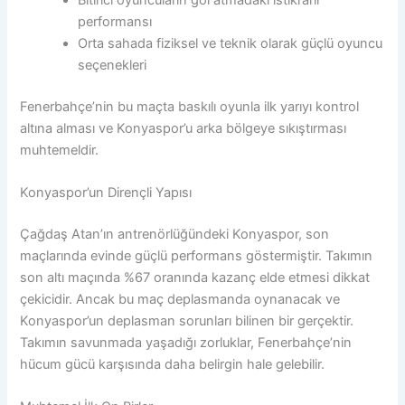
performansı
Orta sahada fiziksel ve teknik olarak güçlü oyuncu
seçenekleri
Fenerbahçe’nin bu maçta baskılı oyunla ilk yarıyı kontrol
altına alması ve Konyaspor’u arka bölgeye sıkıştırması
muhtemeldir.
Konyaspor’un Dirençli Yapısı
Çağdaş Atan’ın antrenörlüğündeki Konyaspor, son
maçlarında evinde güçlü performans göstermiştir. Takımın
son altı maçında %67 oranında kazanç elde etmesi dikkat
çekicidir. Ancak bu maç deplasmanda oynanacak ve
Konyaspor’un deplasman sorunları bilinen bir gerçektir.
Takımın savunmada yaşadığı zorluklar, Fenerbahçe’nin
hücum gücü karşısında daha belirgin hale gelebilir.