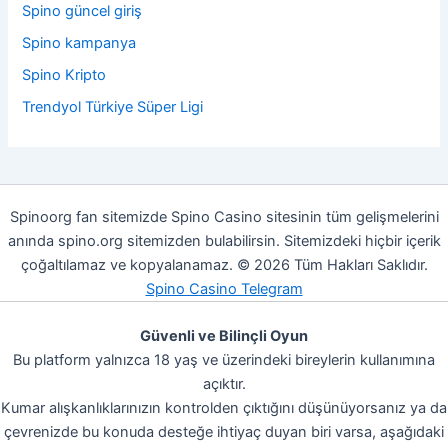
Spino güncel giriş
Spino kampanya
Spino Kripto
Trendyol Türkiye Süper Ligi
Spinoorg fan sitemizde Spino Casino sitesinin tüm gelişmelerini
anında spino.org sitemizden bulabilirsin. Sitemizdeki hiçbir içerik
çoğaltılamaz ve kopyalanamaz. © 2026 Tüm Hakları Saklıdır.
Spino Casino Telegram
Güvenli ve Bilinçli Oyun
Bu platform yalnızca 18 yaş ve üzerindeki bireylerin kullanımına
açıktır.
Kumar alışkanlıklarınızın kontrolden çıktığını düşünüyorsanız ya da
çevrenizde bu konuda desteğe ihtiyaç duyan biri varsa, aşağıdaki