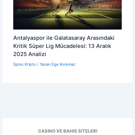
Antalyaspor ile Galatasaray Arasındaki
Kritik Süper Lig Mücadelesi: 13 Aralık
2025 Analizi
Spino Kripto
/ Yazan
Ege Korkmaz
CASINO VE BAHIS SITELERI