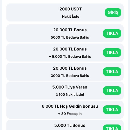
2000 USDT
GİRİŞ
Nakit İade
20.000 TL Bonus
TIKLA
5000 TL Bedava Bahis
20.000 TL Bonus
TIKLA
+ 5.000 TL Bedava Bahis
20.000 TL Bonus
TIKLA
3000 TL Bedava Bahis
5.000 TL'ye Varan
TIKLA
%100 Nakit İade!
6.000 TL Hoş Geldin Bonusu
TIKLA
+ 80 Freespin
5.000 TL Bonus
TIKLA