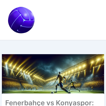
İçeriğe
atla
Fenerbahçe vs Konyaspor: