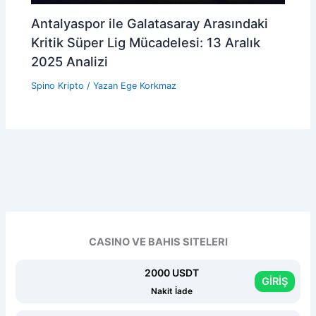
Antalyaspor ile Galatasaray Arasındaki
Kritik Süper Lig Mücadelesi: 13 Aralık
2025 Analizi
Spino Kripto
/ Yazan
Ege Korkmaz
CASINO VE BAHIS SITELERI
2000 USDT
GİRİŞ
Nakit İade