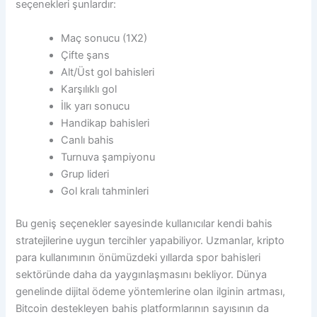
seçenekleri şunlardır:
Maç sonucu (1X2)
Çifte şans
Alt/Üst gol bahisleri
Karşılıklı gol
İlk yarı sonucu
Handikap bahisleri
Canlı bahis
Turnuva şampiyonu
Grup lideri
Gol kralı tahminleri
Bu geniş seçenekler sayesinde kullanıcılar kendi bahis
stratejilerine uygun tercihler yapabiliyor. Uzmanlar, kripto
para kullanımının önümüzdeki yıllarda spor bahisleri
sektöründe daha da yaygınlaşmasını bekliyor. Dünya
genelinde dijital ödeme yöntemlerine olan ilginin artması,
Bitcoin destekleyen bahis platformlarının sayısının da