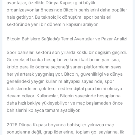
avantajlar, özellikle Dünya Kupası gibi büyük
organizasyonlar öncesinde Bitcoin bahislerini daha popüler
hale getiriyor. Bu teknolojik dönüşüm, spor bahisleri
sektöründe yeni bir dönemin kapısını aralıyor.
Bitcoin Bahislere Sağladığı Temel Avantajlar ve Pazar Analizi
Spor bahisleri sektörü son yıllarda köklü bir değişim geçirdi.
Geleneksel banka hesapları ve kredi kartlarının yanı sıra,
kripto para ile ödeme seçeneği sunan platformların sayısı
her yıl artarak yaygınlaşıyor. Bitcoin, güvenilirliği ve dünya
genelindeki yaygın kullanım altyapısı sayesinde, spor
bahislerinde en çok tercih edilen dijital para birimi olmaya
devam ediyor. Kullanıcılar, Bitcoin sayesinde hesaplarına
daha hızlı bakiye yükleyebiliyor ve maç başlamadan önce
bahislerini kolayca tamamlayabiliyor.
2026 Dünya Kupası boyunca bahisçiler yalnızca maç
sonuçlarına değil, grup liderlerine, toplam gol sayılarına, ilk