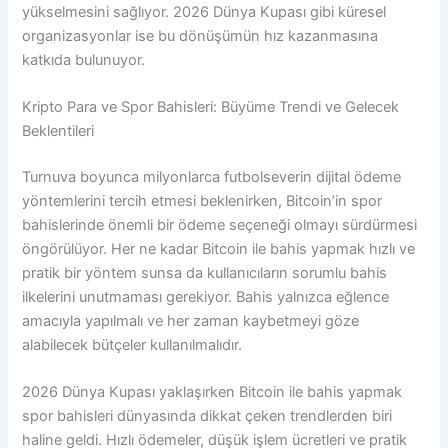
yükselmesini sağlıyor. 2026 Dünya Kupası gibi küresel
organizasyonlar ise bu dönüşümün hız kazanmasına
katkıda bulunuyor.
Kripto Para ve Spor Bahisleri: Büyüme Trendi ve Gelecek
Beklentileri
Turnuva boyunca milyonlarca futbolseverin dijital ödeme
yöntemlerini tercih etmesi beklenirken, Bitcoin’in spor
bahislerinde önemli bir ödeme seçeneği olmayı sürdürmesi
öngörülüyor. Her ne kadar Bitcoin ile bahis yapmak hızlı ve
pratik bir yöntem sunsa da kullanıcıların sorumlu bahis
ilkelerini unutmaması gerekiyor. Bahis yalnızca eğlence
amacıyla yapılmalı ve her zaman kaybetmeyi göze
alabilecek bütçeler kullanılmalıdır.
2026 Dünya Kupası yaklaşırken Bitcoin ile bahis yapmak
spor bahisleri dünyasında dikkat çeken trendlerden biri
haline geldi. Hızlı ödemeler, düşük işlem ücretleri ve pratik