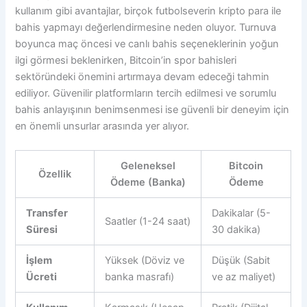
kullanım gibi avantajlar, birçok futbolseverin kripto para ile
bahis yapmayı değerlendirmesine neden oluyor. Turnuva
boyunca maç öncesi ve canlı bahis seçeneklerinin yoğun
ilgi görmesi beklenirken, Bitcoin’in spor bahisleri
sektöründeki önemini artırmaya devam edeceği tahmin
ediliyor. Güvenilir platformların tercih edilmesi ve sorumlu
bahis anlayışının benimsenmesi ise güvenli bir deneyim için
en önemli unsurlar arasında yer alıyor.
Geleneksel
Bitcoin
Özellik
Ödeme (Banka)
Ödeme
Transfer
Dakikalar (5-
Saatler (1-24 saat)
Süresi
30 dakika)
İşlem
Yüksek (Döviz ve
Düşük (Sabit
Ücreti
banka masrafı)
ve az maliyet)