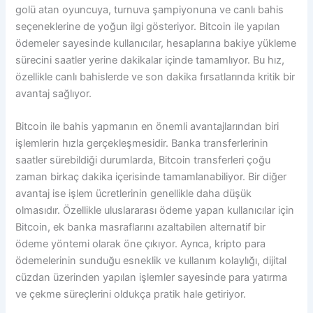
golü atan oyuncuya, turnuva şampiyonuna ve canlı bahis
seçeneklerine de yoğun ilgi gösteriyor. Bitcoin ile yapılan
ödemeler sayesinde kullanıcılar, hesaplarına bakiye yükleme
sürecini saatler yerine dakikalar içinde tamamlıyor. Bu hız,
özellikle canlı bahislerde ve son dakika fırsatlarında kritik bir
avantaj sağlıyor.
Bitcoin ile bahis yapmanın en önemli avantajlarından biri
işlemlerin hızla gerçekleşmesidir. Banka transferlerinin
saatler sürebildiği durumlarda, Bitcoin transferleri çoğu
zaman birkaç dakika içerisinde tamamlanabiliyor. Bir diğer
avantaj ise işlem ücretlerinin genellikle daha düşük
olmasıdır. Özellikle uluslararası ödeme yapan kullanıcılar için
Bitcoin, ek banka masraflarını azaltabilen alternatif bir
ödeme yöntemi olarak öne çıkıyor. Ayrıca, kripto para
ödemelerinin sunduğu esneklik ve kullanım kolaylığı, dijital
cüzdan üzerinden yapılan işlemler sayesinde para yatırma
ve çekme süreçlerini oldukça pratik hale getiriyor.