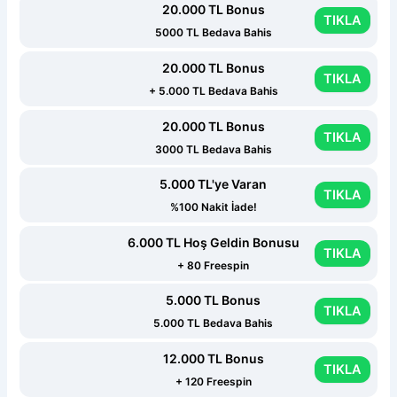
20.000 TL Bonus
TIKLA
5000 TL Bedava Bahis
20.000 TL Bonus
TIKLA
+ 5.000 TL Bedava Bahis
20.000 TL Bonus
TIKLA
3000 TL Bedava Bahis
5.000 TL'ye Varan
TIKLA
%100 Nakit İade!
6.000 TL Hoş Geldin Bonusu
TIKLA
+ 80 Freespin
5.000 TL Bonus
TIKLA
5.000 TL Bedava Bahis
12.000 TL Bonus
TIKLA
+ 120 Freespin